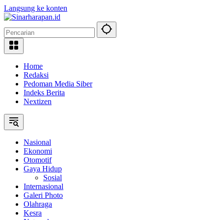
Langsung ke konten
Home
Redaksi
Pedoman Media Siber
Indeks Berita
Nextizen
Nasional
Ekonomi
Otomotif
Gaya Hidup
Sosial
Internasional
Galeri Photo
Olahraga
Kesra