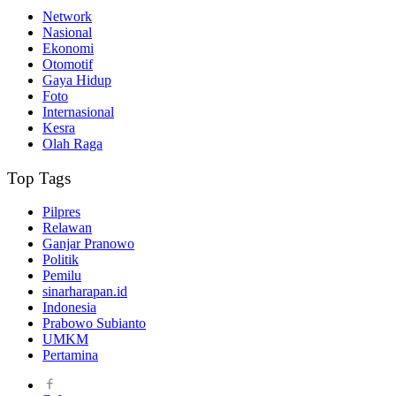
Network
Nasional
Ekonomi
Otomotif
Gaya Hidup
Foto
Internasional
Kesra
Olah Raga
Top Tags
Pilpres
Relawan
Ganjar Pranowo
Politik
Pemilu
sinarharapan.id
Indonesia
Prabowo Subianto
UMKM
Pertamina