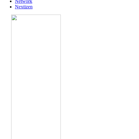
Network
Nextizen