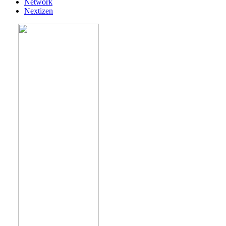
Network
Nextizen