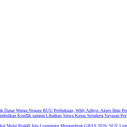
RUU Perbukuan, Willy Aditya: Akses Ilmu Pe
Kasus Sengketa Yayasan Per
Leapmotor Menggebrak GIIAS 2026: SUV Listri