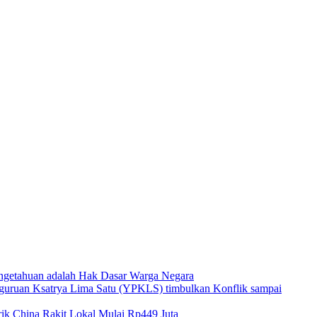
ngetahuan adalah Hak Dasar Warga Negara
guruan Ksatrya Lima Satu (YPKLS) timbulkan Konflik sampai
k China Rakit Lokal Mulai Rp449 Juta