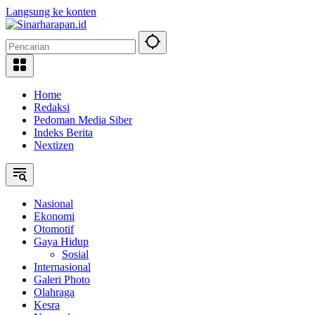
Langsung ke konten
Home
Redaksi
Pedoman Media Siber
Indeks Berita
Nextizen
Nasional
Ekonomi
Otomotif
Gaya Hidup
Sosial
Internasional
Galeri Photo
Olahraga
Kesra