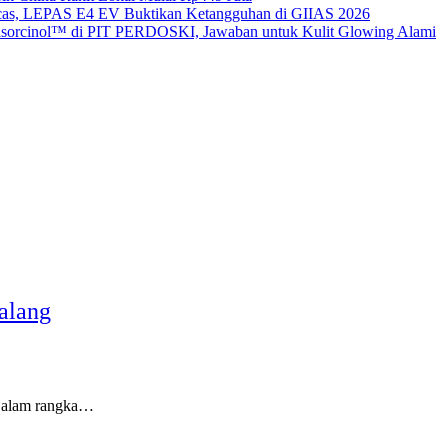
gecas, LEPAS E4 EV Buktikan Ketangguhan di GIIAS 2026
sorcinol™ di PIT PERDOSKI, Jawaban untuk Kulit Glowing Alami
alang
 Dalam rangka…