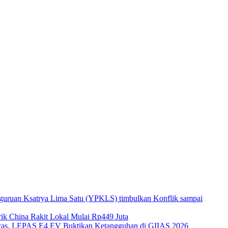
guruan Ksatrya Lima Satu (YPKLS) timbulkan Konflik sampai
k China Rakit Lokal Mulai Rp449 Juta
gecas, LEPAS E4 EV Buktikan Ketangguhan di GIIAS 2026