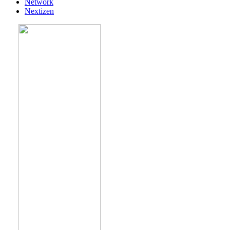
Network
Nextizen