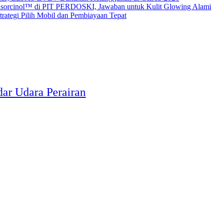
sorcinol™ di PIT PERDOSKI, Jawaban untuk Kulit Glowing Alami
ategi Pilih Mobil dan Pembiayaan Tepat
ar Udara Perairan