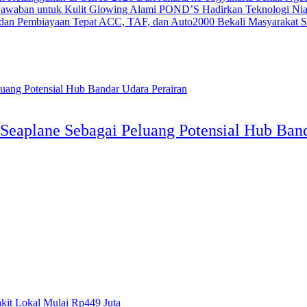
POND’S Hadirkan Teknologi Nia
ACC, TAF, dan Auto2000 Bekali Masyarakat Str
eaplane Sebagai Peluang Potensial Hub Band