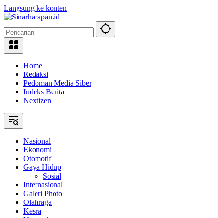
Langsung ke konten
Home
Redaksi
Pedoman Media Siber
Indeks Berita
Nextizen
Nasional
Ekonomi
Otomotif
Gaya Hidup
Sosial
Internasional
Galeri Photo
Olahraga
Kesra