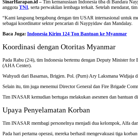
SinarHarapan.id –
Tim kemanusiaan Indonesia tiba di Bandara Nayp
anggota
TNI
, serta perwakilan lembaga terkait. Setelah mendarat, 
“Kami langsung bergabung dengan tim USAR internasional untuk mem
sebagai koordinator sektor pencarian di Naypyidaw dan Mandalay.
Baca Juga:
Indonesia Kirim 124 Ton Bantuan ke Myanmar
Koordinasi dengan Otoritas Myanmar
Pada Rabu (2/4), tim Indonesia bertemu dengan Deputy Minister fo
(AHA Center).
Wahyudi dari Basarnas, Brigjen. Pol. (Purn) Ary Laksmana Widjaja
Selain itu, tim juga menemui Director General dan Fire Brigade C
Tim INASAR kemudian bertugas melakukan asesmen dan bantuan di T
Upaya Penyelamatan Korban
Tim INASAR membagi personelnya menjadi dua kelompok, Alfa dan 
Pada hari pertama operasi, mereka berhasil mengevakuasi tiga korban 