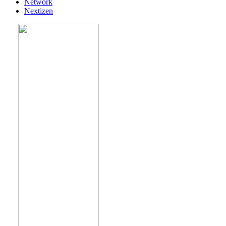
Network
Nextizen