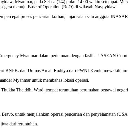
yidaw, Myanmar, pada Selasa (1/4) pukul 14.00 waktu setempat. Mere
tim segera menuju Base of Operation (BoO) di wilayah Naypyidaw.
percepat proses pencarian korban,” ujar salah satu anggota INASAR
r Emergency Myanmar dalam pertemuan dengan fasilitasi ASEAN Coordi
 dari BNPB, dan Dumas Amali Radityo dari PWNI-Kemlu mewakili tim 
ommander Myanmar untuk membahas lokasi operasi.
hukha Theiddhi Ward, tempat reruntuhan perumahan pegawai negeri 
Bravo, untuk menjalankan operasi pencarian dan penyelamatan (USA
jiwa dari reruntuhan.