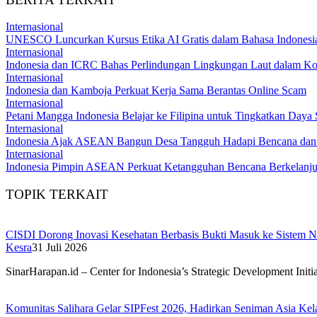
Internasional
UNESCO Luncurkan Kursus Etika AI Gratis dalam Bahasa Indonesi
Internasional
Indonesia dan ICRC Bahas Perlindungan Lingkungan Laut dalam Kon
Internasional
Indonesia dan Kamboja Perkuat Kerja Sama Berantas Online Scam
Internasional
Petani Mangga Indonesia Belajar ke Filipina untuk Tingkatkan Daya
Internasional
Indonesia Ajak ASEAN Bangun Desa Tangguh Hadapi Bencana dan 
Internasional
Indonesia Pimpin ASEAN Perkuat Ketangguhan Bencana Berkelanju
TOPIK TERKAIT
CISDI Dorong Inovasi Kesehatan Berbasis Bukti Masuk ke Sistem N
Kesra
31 Juli 2026
SinarHarapan.id – Center for Indonesia’s Strategic Development Init
Komunitas Salihara Gelar SIPFest 2026, Hadirkan Seniman Asia Kel