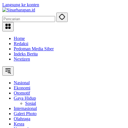
Langsung ke konten
Home
Redaksi
Pedoman Media Siber
Indeks Berita
Nextizen
Nasional
Ekonomi
Otomotif
Gaya Hidup
Sosial
Internasional
Galeri Photo
Olahraga
Kesra