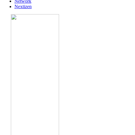
Network
Nextizen