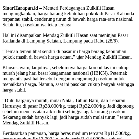
SinarHarapan.id –
Menteri Perdagangan Zulkifli Hasan
mengungkapkan, harga barang kebutuhan pokok di Pasar Kalianda
terpantau stabil, cenderung turun di bawah harga rata-rata nasional.
Selain itu, pasokannya tetap terjaga.
Hal ini disampaikan Mendag Zulkifli Hasan saat meninjau Pasar
Kalianda di Lampung Selatan, Lampung pada Rabu (28/6).
“Teman-teman lihat sendiri di pasar ini harga barang kebutuhan
pokok masih di bawah harga acuan,” ujar Mendag Zulkifli Hasan.
Khusus ayam, lanjutnya, sebelumnya harga komoditas ini cukup
murah jelang hari besar keagamaan nasional (HBKN). Peternak
mengantisipasi hal tersebut dengan mengurangi pasokan untuk
menaikkan harga. Namun, saat ini pasokan cukup banyak sehingga
harga stabil.
“Dulu harganya murah, mulai Natal, Tahun Baru, dan Lebaran.
Harusnya di pasar Rp38.000/kg, tetapi Rp32.000/kg. Jadi dipotong
sebelum menetas atau afkir dini sehingga agak kurang pasokan.
Sekarang sudah banyak lagi, jadi harga sudah mulai turun,” terang
Mendag Zulkifli Hasan.
Berdasarkan pantauan, harga beras medium tercatat Rp11.500/kg,
beras premium Rp13.000/kg, gula pasir Rp14.000/kg, minyak