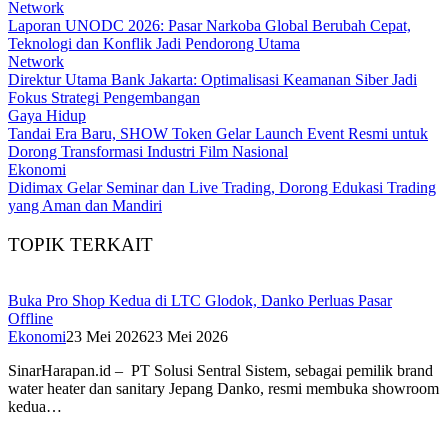
Network
Laporan UNODC 2026: Pasar Narkoba Global Berubah Cepat,
Teknologi dan Konflik Jadi Pendorong Utama
Network
Direktur Utama Bank Jakarta: Optimalisasi Keamanan Siber Jadi
Fokus Strategi Pengembangan
Gaya Hidup
Tandai Era Baru, SHOW Token Gelar Launch Event Resmi untuk
Dorong Transformasi Industri Film Nasional
Ekonomi
Didimax Gelar Seminar dan Live Trading, Dorong Edukasi Trading
yang Aman dan Mandiri
TOPIK TERKAIT
Buka Pro Shop Kedua di LTC Glodok, Danko Perluas Pasar
Offline
Ekonomi
23 Mei 2026
23 Mei 2026
SinarHarapan.id – PT Solusi Sentral Sistem, sebagai pemilik brand
water heater dan sanitary Jepang Danko, resmi membuka showroom
kedua…