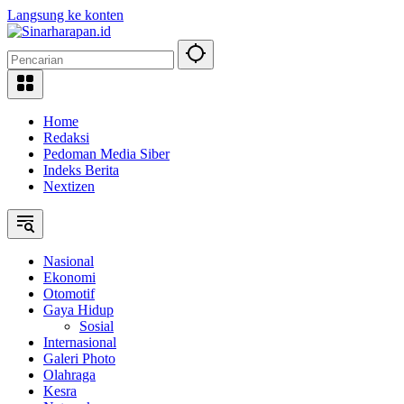
Langsung ke konten
Home
Redaksi
Pedoman Media Siber
Indeks Berita
Nextizen
Nasional
Ekonomi
Otomotif
Gaya Hidup
Sosial
Internasional
Galeri Photo
Olahraga
Kesra