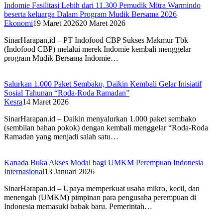
Indomie Fasilitasi Lebih dari 11.300 Pemudik Mitra Warmindo
beserta keluarga Dalam Program Mudik Bersama 2026
Ekonomi
19 Maret 2026
20 Maret 2026
SinarHarapan,id – PT Indofood CBP Sukses Makmur Tbk
(Indofood CBP) melalui merek Indomie kembali menggelar
program Mudik Bersama Indomie…
Salurkan 1.000 Paket Sembako, Daikin Kembali Gelar Inisiatif
Sosial Tahunan “Roda-Roda Ramadan”
Kesra
14 Maret 2026
SinarHarapan.id – Daikin menyalurkan 1.000 paket sembako
(sembilan bahan pokok) dengan kembali menggelar “Roda-Roda
Ramadan yang menjadi salah satu…
Kanada Buka Akses Modal bagi UMKM Perempuan Indonesia
Internasional
13 Januari 2026
SinarHarapan.id – Upaya memperkuat usaha mikro, kecil, dan
menengah (UMKM) pimpinan para pengusaha perempuan di
Indonesia memasuki babak baru. Pemerintah…