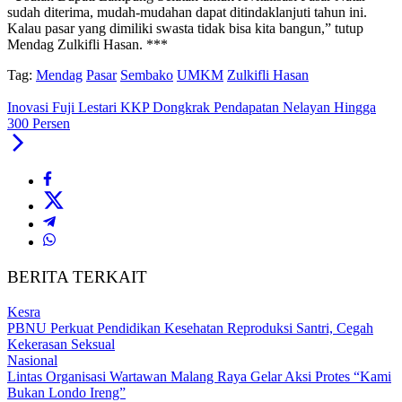
sudah diterima, mudah-mudahan dapat ditindaklanjuti tahun ini.
Kalau pasar yang dimiliki swasta tidak bisa kita bangun,” tutup
Mendag Zulkifli Hasan. ***
Tag:
Mendag
Pasar
Sembako
UMKM
Zulkifli Hasan
Inovasi Fuji Lestari KKP Dongkrak Pendapatan Nelayan Hingga
300 Persen
BERITA TERKAIT
Kesra
PBNU Perkuat Pendidikan Kesehatan Reproduksi Santri, Cegah
Kekerasan Seksual
Nasional
Lintas Organisasi Wartawan Malang Raya Gelar Aksi Protes “Kami
Bukan Londo Ireng”