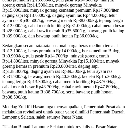
goreng curah Rp14.500/liter, minyak goreng Minyakita
Rp15.000/liter, minyak goreng kemasan premium Rp17.000/liter,
daging sapi Rp137.000/kg, daging ayam ras Rp44.000/kg, telur
ayam ras Rp30.500/kg, bawang merah Rp38.000/kg, tepung terigu
Rp12.000/kg, cabai merah keriting Rp31.000/kg, cabai merah besar
Rp28.000/kg, cabai rawit merah Rp35.500/kg, bawang putih kating
Rp39.000/kg, dan bawang putih honan Rp36.000/kg.
Sedangkan secara rata-rata nasional harga beras medium tercatat
Rp12.100/kg, beras premium Rp14.000/kg, beras medium Bulog
Rp9.900/kg, gula pasir Rp14.700/kg, minyak goreng curah
Rp14.800/liter, minyak goreng Minyakita Rp15.100/liter, minyak
goreng kemasan premium Rp20.800/liter, daging sapi
Rp138.300/kg, daging ayam ras Rp39.300/kg, telur ayam ras
Rp31.900/kg, bawang merah Rp40.200/kg, kedelai Rp15.300/kg,
tepung terigu Rp13.300/kg, cabai merah keriting Rp43.700/kg,
cabai merah besar Rp43.700/kg, cabai rawit merah Rp47.800/kg,
bawang putih kating Rp38.700/kg, serta bawang putih honan
Rp38.500/kg.
Mendag Zulkifli Hasan juga menyampaikan, Pemerintah Pusat akan
melakukan revitalisasi untuk pasar yang dimiliki Pemerintah Daerah
Lampung Selatan, salah satunya Pasar Natar.
“Usulan Bupati Lampung Selatan untuk revitalisasi Pasar Natar