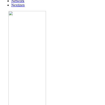
Network
Nextizen