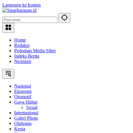
Langsung ke konten
Home
Redaksi
Pedoman Media Siber
Indeks Berita
Nextizen
Nasional
Ekonomi
Otomotif
Gaya Hidup
Sosial
Internasional
Galeri Photo
Olahraga
Kesra