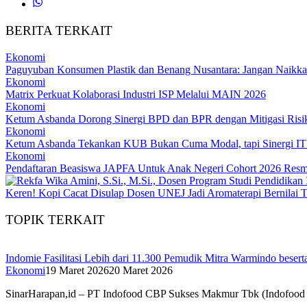
BERITA TERKAIT
Ekonomi
Paguyuban Konsumen Plastik dan Benang Nusantara: Jangan Naikka
Ekonomi
Matrix Perkuat Kolaborasi Industri ISP Melalui MAIN 2026
Ekonomi
Ketum Asbanda Dorong Sinergi BPD dan BPR dengan Mitigasi Risi
Ekonomi
Ketum Asbanda Tekankan KUB Bukan Cuma Modal, tapi Sinergi I
Ekonomi
Pendaftaran Beasiswa JAPFA Untuk Anak Negeri Cohort 2026 Resm
Keren! Kopi Cacat Disulap Dosen UNEJ Jadi Aromaterapi Bernilai T
TOPIK TERKAIT
Indomie Fasilitasi Lebih dari 11.300 Pemudik Mitra Warmindo bese
Ekonomi
19 Maret 2026
20 Maret 2026
SinarHarapan,id – PT Indofood CBP Sukses Makmur Tbk (Indofood