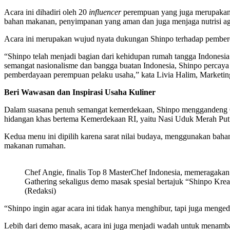
Acara ini dihadiri oleh 20
influencer
perempuan yang juga merupakan 
bahan makanan, penyimpanan yang aman dan juga menjaga nutrisi ag
Acara ini merupakan wujud nyata dukungan Shinpo terhadap pembe
“Shinpo telah menjadi bagian dari kehidupan rumah tangga Indonesi
semangat nasionalisme dan bangga buatan Indonesia, Shinpo perca
pemberdayaan perempuan pelaku usaha,” kata Livia Halim, Marketin
Beri Wawasan dan Inspirasi Usaha Kuliner
Dalam suasana penuh semangat kemerdekaan, Shinpo menggandeng Ch
hidangan khas bertema Kemerdekaan RI, yaitu Nasi Uduk Merah Put
Kedua menu ini dipilih karena sarat nilai budaya, menggunakan bahan 
makanan rumahan.
Chef Angie, finalis Top 8 MasterChef Indonesia, memeragakan 
Gathering sekaligus demo masak spesial bertajuk “Shinpo Krea
(Redaksi)
“Shinpo ingin agar acara ini tidak hanya menghibur, tapi juga meng
Lebih dari demo masak, acara ini juga menjadi wadah untuk menamba