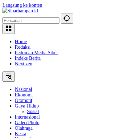
Langsung ke konten
Home
Redaksi
Pedoman Media Siber
Indeks Berita
Nextizen
Nasional
Ekonomi
Otomotif
Gaya Hidup
Sosial
Internasional
Galeri Photo
Olahraga
Kesra