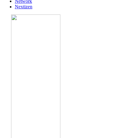
Network
Nextizen