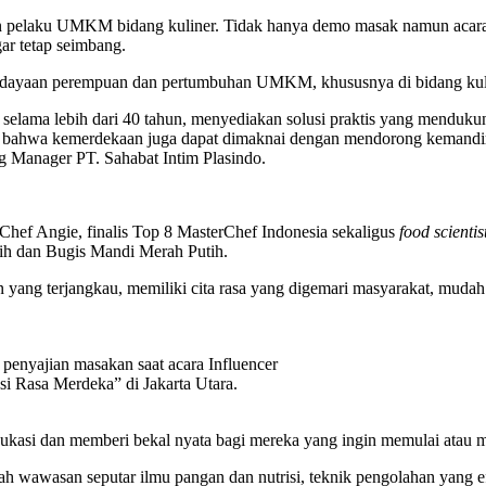
pelaku UMKM bidang kuliner. Tidak hanya demo masak namun acara i
ar tetap seimbang.
rdayaan perempuan dan pertumbuhan UMKM, khususnya di bidang kul
a selama lebih dari 40 tahun, menyediakan solusi praktis yang mendu
ya bahwa kemerdekaan juga dapat dimaknai dengan mendorong kemand
g Manager PT. Sahabat Intim Plasindo.
ef Angie, finalis Top 8 MasterChef Indonesia sekaligus
food scientis
ih dan Bugis Mandi Merah Putih.
yang terjangkau, memiliki cita rasa yang digemari masyarakat, mudah di
penyajian masakan saat acara Influencer
si Rasa Merdeka” di Jakarta Utara.
edukasi dan memberi bekal nyata bagi mereka yang ingin memulai atau
h wawasan seputar ilmu pangan dan nutrisi, teknik pengolahan yang 