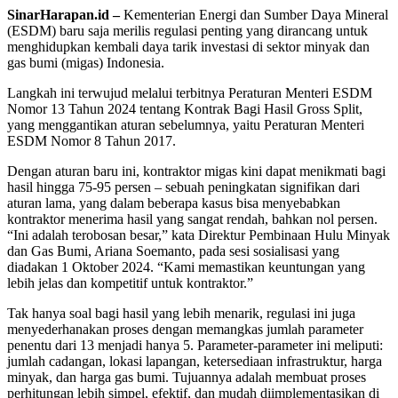
SinarHarapan.id –
Kementerian Energi dan Sumber Daya Mineral
(ESDM) baru saja merilis regulasi penting yang dirancang untuk
menghidupkan kembali daya tarik investasi di sektor minyak dan
gas bumi (migas) Indonesia.
Langkah ini terwujud melalui terbitnya Peraturan Menteri ESDM
Nomor 13 Tahun 2024 tentang Kontrak Bagi Hasil Gross Split,
yang menggantikan aturan sebelumnya, yaitu Peraturan Menteri
ESDM Nomor 8 Tahun 2017.
Dengan aturan baru ini, kontraktor migas kini dapat menikmati bagi
hasil hingga 75-95 persen – sebuah peningkatan signifikan dari
aturan lama, yang dalam beberapa kasus bisa menyebabkan
kontraktor menerima hasil yang sangat rendah, bahkan nol persen.
“Ini adalah terobosan besar,” kata Direktur Pembinaan Hulu Minyak
dan Gas Bumi, Ariana Soemanto, pada sesi sosialisasi yang
diadakan 1 Oktober 2024. “Kami memastikan keuntungan yang
lebih jelas dan kompetitif untuk kontraktor.”
Tak hanya soal bagi hasil yang lebih menarik, regulasi ini juga
menyederhanakan proses dengan memangkas jumlah parameter
penentu dari 13 menjadi hanya 5. Parameter-parameter ini meliputi:
jumlah cadangan, lokasi lapangan, ketersediaan infrastruktur, harga
minyak, dan harga gas bumi. Tujuannya adalah membuat proses
perhitungan lebih simpel, efektif, dan mudah diimplementasikan di