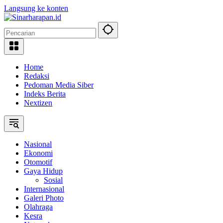
Langsung ke konten
Home
Redaksi
Pedoman Media Siber
Indeks Berita
Nextizen
Nasional
Ekonomi
Otomotif
Gaya Hidup
Sosial
Internasional
Galeri Photo
Olahraga
Kesra