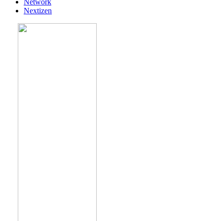
Network
Nextizen