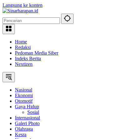
Langsung ke konten
Home
Redaksi
Pedoman Media Siber
Indeks Berita
Nextizen
Nasional
Ekonomi
Otomotif
Gaya Hidup
Sosial
Internasional
Galeri Photo
Olahraga
Kesra