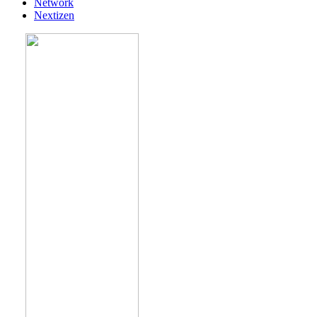
Network
Nextizen