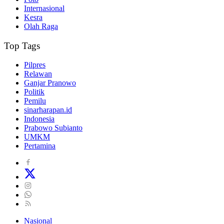
Internasional
Kesra
Olah Raga
Top Tags
Pilpres
Relawan
Ganjar Pranowo
Politik
Pemilu
sinarharapan.id
Indonesia
Prabowo Subianto
UMKM
Pertamina
Nasional