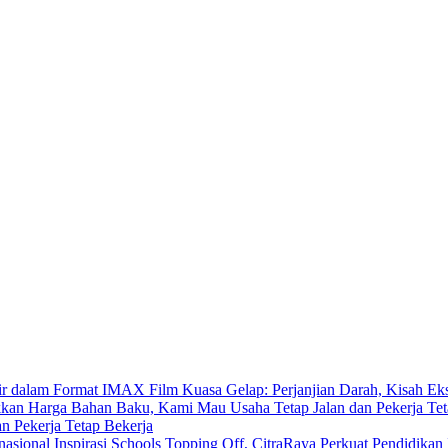
Film Kuasa Gelap: Perjanjian Darah, Kisah E
 Pekerja Tetap Bekerja
Inspirasi Schools Topping Off, CitraRaya Perkuat Pendidikan 