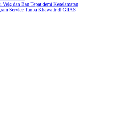
Velg dan Ban Tepat demi Keselamatan
ogram Service Tanpa Khawatir di GIIAS