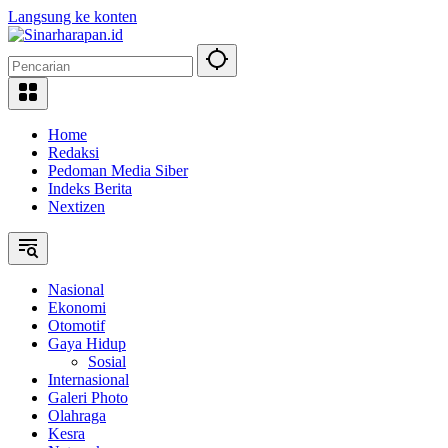
Langsung ke konten
Home
Redaksi
Pedoman Media Siber
Indeks Berita
Nextizen
Nasional
Ekonomi
Otomotif
Gaya Hidup
Sosial
Internasional
Galeri Photo
Olahraga
Kesra