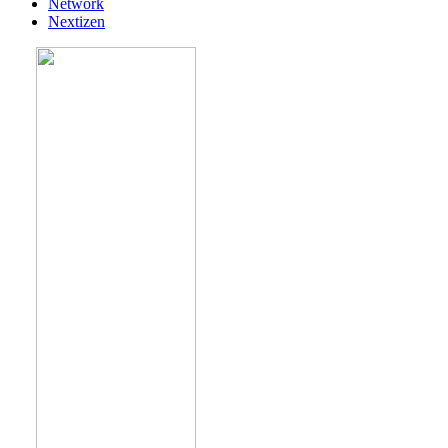
Network
Nextizen