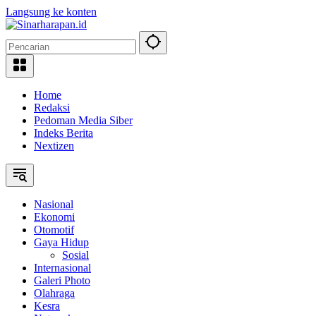
Langsung ke konten
Home
Redaksi
Pedoman Media Siber
Indeks Berita
Nextizen
Nasional
Ekonomi
Otomotif
Gaya Hidup
Sosial
Internasional
Galeri Photo
Olahraga
Kesra