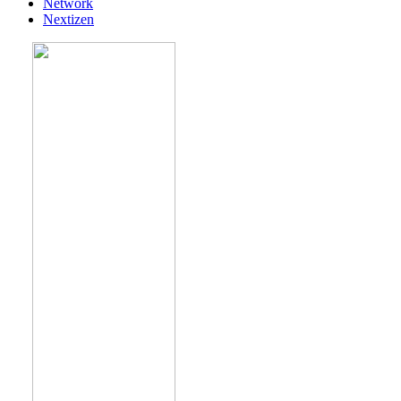
Network
Nextizen