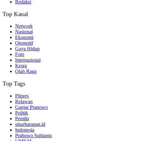
Redaksi
Top Kanal
Network
Nasional
Ekonomi
Otomotif
Gaya Hidup
Foto
Internasional
Kesra
Olah Raga
Top Tags
Pilpres
Relawan
Ganjar Pranowo
Politik
Pemilu
sinarharapan.id
Indonesia
Prabowo Subianto