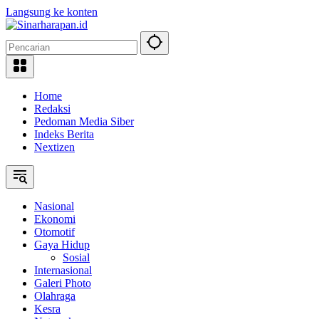
Langsung ke konten
Home
Redaksi
Pedoman Media Siber
Indeks Berita
Nextizen
Nasional
Ekonomi
Otomotif
Gaya Hidup
Sosial
Internasional
Galeri Photo
Olahraga
Kesra