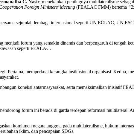
rrmanatha C. Nasir
, menekankan pentingnya multilateralisme sebag
Cooperation Foreign Ministers’ Meeting
(FEALAC FMM) bertema
“2
, bersama sejumlah lembaga internasional seperti UN ECLAC, UN ES
enjadi forum yang semakin dinamis dan berpengaruh di tengah ketidak
r kawasan seperti FEALAC.
gi. Pertama, memperkuat kerangka institusional organisasi. Kedua, m
syarakat.
angun koneksi antarmasyarakat, serta memaksimalkan inisiatif FEA
endorong forum ini berada di garda terdepan reformasi multilateral.
skan komitmen negara anggota pada multilateralisme, hukum internasio
rubahan iklim, dan pencapaian SDGs.