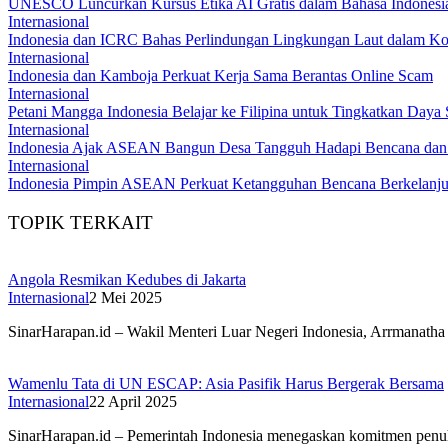
UNESCO Luncurkan Kursus Etika AI Gratis dalam Bahasa Indonesi
Internasional
Indonesia dan ICRC Bahas Perlindungan Lingkungan Laut dalam Kon
Internasional
Indonesia dan Kamboja Perkuat Kerja Sama Berantas Online Scam
Internasional
Petani Mangga Indonesia Belajar ke Filipina untuk Tingkatkan Daya
Internasional
Indonesia Ajak ASEAN Bangun Desa Tangguh Hadapi Bencana dan 
Internasional
Indonesia Pimpin ASEAN Perkuat Ketangguhan Bencana Berkelanju
TOPIK TERKAIT
Angola Resmikan Kedubes di Jakarta
Internasional
2 Mei 2025
SinarHarapan.id – Wakil Menteri Luar Negeri Indonesia, Arrmanath
Wamenlu Tata di UN ESCAP: Asia Pasifik Harus Bergerak Bersama
Internasional
22 April 2025
SinarHarapan.id – Pemerintah Indonesia menegaskan komitmen penu