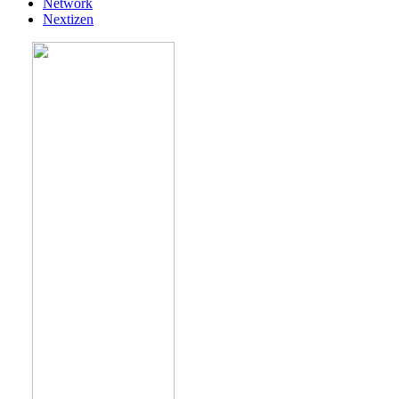
Network
Nextizen