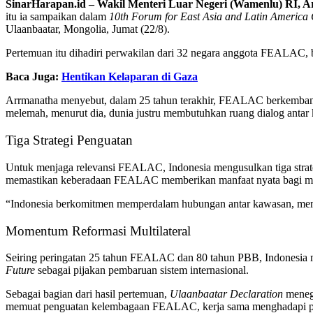
SinarHarapan.id –
Wakil Menteri Luar Negeri (Wamenlu) RI, A
itu ia sampaikan dalam
10th Forum for East Asia and Latin America 
Ulaanbaatar, Mongolia, Jumat (22/8).
Pertemuan itu dihadiri perwakilan dari 32 negara anggota FEALAC
Baca Juga:
Hentikan Kelaparan di Gaza
Arrmanatha menyebut, dalam 25 tahun terakhir, FEALAC berkembang m
melemah, menurut dia, dunia justru membutuhkan ruang dialog anta
Tiga Strategi Penguatan
Untuk menjaga relevansi FEALAC, Indonesia mengusulkan tiga strate
memastikan keberadaan FEALAC memberikan manfaat nyata bagi ma
“Indonesia berkomitmen memperdalam hubungan antar kawasan, memb
Momentum Reformasi Multilateral
Seiring peringatan 25 tahun FEALAC dan 80 tahun PBB, Indonesia m
Future
sebagai pijakan pembaruan sistem internasional.
Sebagai bagian dari hasil pertemuan,
Ulaanbaatar Declaration
menega
memuat penguatan kelembagaan FEALAC, kerja sama menghadapi pe