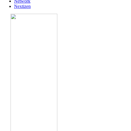
Network
Nextizen