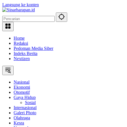
Langsung ke konten
Home
Redaksi
Pedoman Media Siber
Indeks Berita
Nextizen
Nasional
Ekonomi
Otomotif
Gaya Hidup
Sosial
Internasional
Galeri Photo
Olahraga
Kesra