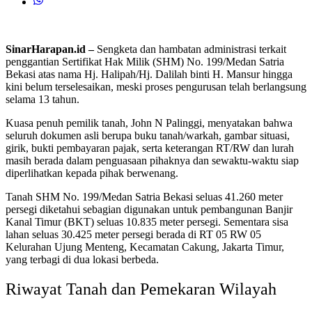
SinarHarapan.id –
Sengketa dan hambatan administrasi terkait
penggantian Sertifikat Hak Milik (SHM) No. 199/Medan Satria
Bekasi atas nama Hj. Halipah/Hj. Dalilah binti H. Mansur hingga
kini belum terselesaikan, meski proses pengurusan telah berlangsung
selama 13 tahun.
Kuasa penuh pemilik tanah,
John N Palinggi
, menyatakan bahwa
seluruh dokumen asli berupa buku tanah/warkah, gambar situasi,
girik, bukti pembayaran pajak, serta keterangan RT/RW dan lurah
masih berada dalam penguasaan pihaknya dan sewaktu-waktu siap
diperlihatkan kepada pihak berwenang.
Tanah SHM No. 199/Medan Satria Bekasi seluas 41.260 meter
persegi diketahui sebagian digunakan untuk pembangunan
Banjir
Kanal Timur
(BKT) seluas 10.835 meter persegi. Sementara sisa
lahan seluas 30.425 meter persegi berada di RT 05 RW 05
Kelurahan Ujung Menteng, Kecamatan Cakung, Jakarta Timur,
yang terbagi di dua lokasi berbeda.
Riwayat Tanah dan Pemekaran Wilayah