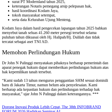
surat PT Modernland tahun 2025,
keterangan Notaris pemegang arsip pelepasan hak,
hasil koordinasi Kodam Jaya,
tokoh masyarakat setempat,
serta data Kelurahan Ujung Menteng.
Kodam Jaya dalam hasil pengecekan lapangan tahun 2025 bahkan
menyebut tanah seluas 41.260 meter persegi tersebut selama
puluhan tahun dikuasai oleh Hj. Halipah/Hj. Dalilah dan tidak
tercatat sebagai aset TNI AD.
Memohon Perlindungan Hukum
Dr John N Palinggi menyatakan pihaknya berharap pemerintah dan
aparat penegak hukum dapat memberikan perlindungan hukum atas
hak kepemilikan tanah tersebut.
“Kami sudah 13 tahun mengurus penggantian SHM sesuai domisili
baru di Jakarta Timur, namun belum ada penyelesaian. Kami
berharap ada kepastian hukum dan perlindungan terhadap hak
masyarakat,” ujar John N Palinggi dalam keterangannya. ***
Dorong Inovasi Produk Lebih Cepat, The 38th INFOBRAND
FORUM 2026 Hadirkan Seminar AI